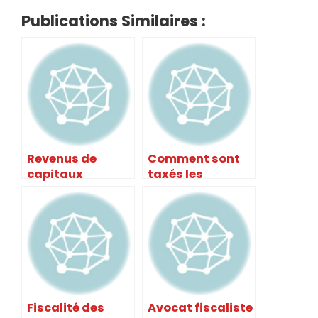
Publications Similaires :
Revenus de
Comment sont
capitaux
taxés les
mobiliers :
dividendes dans
comment ça
un CTO ?
marche ?
Fiscalité des
Avocat fiscaliste