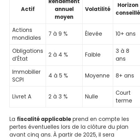
Rendement
Horizon
Actif
annuel
Volatilité
conseillé
moyen
Actions
7 à 9 %
Élevée
10+ ans
mondiales
Obligations
3 à 8
2 à 4 %
Faible
d’État
ans
Immobilier
4 à 5 %
Moyenne
8+ ans
SCPI
Court
Livret A
2 à 3 %
Nulle
terme
La
fiscalité applicable
prend en compte les
pertes éventuelles lors de la clôture du plan
avant cinq ans. À partir de 2025, il sera