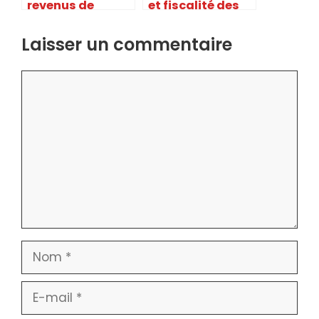
revenus de
et fiscalité des
foncières cotées
opérations sur
(SIIC)
titres (fusions
Laisser un commentaire
OPA split)
Commentaire
Nom
E-
mail