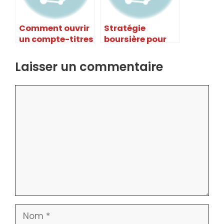
Comment ouvrir
Stratégie
un compte-titres
boursière pour
facilement ?
les 40 ans et plus
Laisser un commentaire
Commentaire
Nom